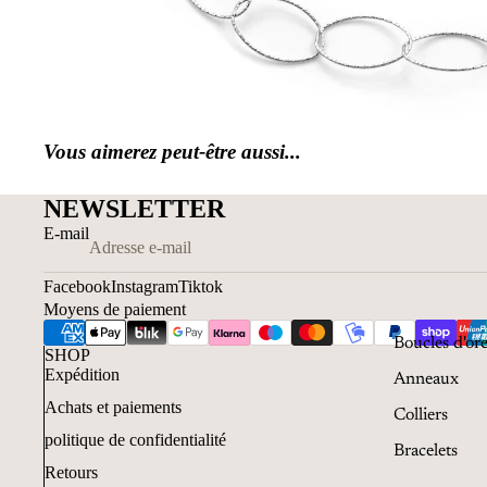
Vous aimerez peut-être aussi...
NEWSLETTER
E-mail
Facebook
Instagram
Tiktok
Moyens de paiement
Boucles d'ore
SHOP
Expédition
Anneaux
Achats et paiements
Colliers
politique de confidentialité
Bracelets
Retours