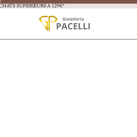
E
E
CHATS SUPÉRIEURS À 129€*