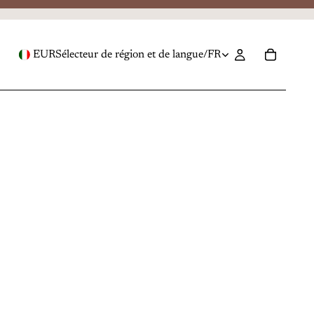
EUR
Sélecteur de région et de langue
/
FR