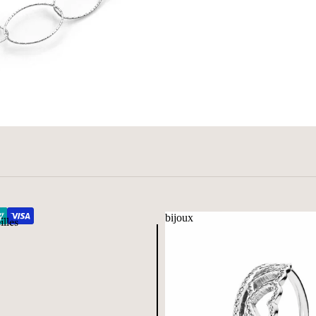
bijoux
illes
bijoux