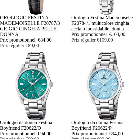
PROMOTION
OROLOGIO FESTINA
PROMOTION
Orologio Festina Mademoiselle
MADEMOISELLE F20787/3
F20784/1 multicolore cinghia
GRIGIO CINGHIA PELLE,
acciaio inossidabile, donna
DONNA
Prix promotionnel
€103,00
Prix promotionnel
€84,00
Prix régulier
€109,00
Prix régulier
€89,00
PROMOTION
Orologio da donna Festina
PROMOTION
Orologio da donna Festina
Boyfriend F20622/Q
Boyfriend F20622/P
Prix promotionnel
€94,00
Prix promotionnel
€94,00