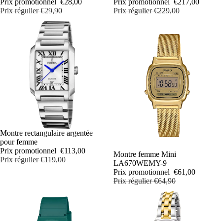
Prix promotionnel
€28,00
Prix promotionnel
€217,00
Prix régulier
€29,90
Prix régulier
€229,00
PROMOTION
Montre rectangulaire argentée
pour femme
Prix promotionnel
€113,00
PROMOTION
Montre femme Mini
Prix régulier
€119,00
LA670WEMY-9
Prix promotionnel
€61,00
Prix régulier
€64,90