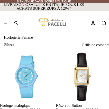
BIENVENUE DANS NOTRE BOUTIQUE
BIENVENUE DANS NOTRE BOUTIQUE
LIVRAISON GRATUITE EN ITALIE POUR LES
ACHATS SUPÉRIEURS À 129€*
Horlogerie Femme
Grille de colonne
Filtrer
PROMOTION
Horloge analogique
PROMOTION
Réservoir Sutton