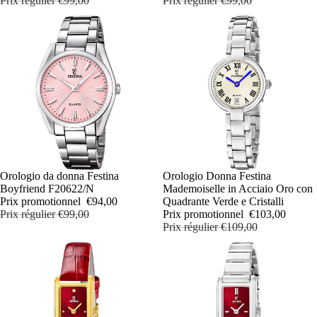
Prix régulier
€99,00
Prix régulier
€99,00
PROMOTION
Orologio da donna Festina
PROMOTION
Orologio Donna Festina
Boyfriend F20622/N
Mademoiselle in Acciaio Oro con
Prix promotionnel
€94,00
Quadrante Verde e Cristalli
Prix régulier
€99,00
Prix promotionnel
€103,00
Prix régulier
€109,00