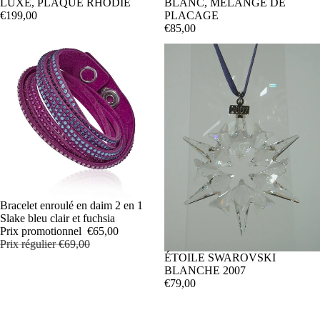
LUXE, PLAQUÉ RHODIÉ
BLANC, MÉLANGE DE
€199,00
PLACAGE
€85,00
PROMOTION
Bracelet enroulé en daim 2 en 1
Slake bleu clair et fuchsia
Prix promotionnel
€65,00
Prix régulier
€69,00
ÉTOILE SWAROVSKI
BLANCHE 2007
€79,00