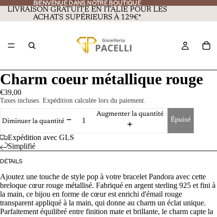
BIENVENUE DANS NOTRE BOUTIQUE
BIENVENUE DANS NOTRE BOUTIQUE
LIVRAISON GRATUITE EN ITALIE POUR LES
ACHATS SUPÉRIEURS À 129€*
Charm coeur métallique rouge
€39,00
Taxes incluses. Expédition calculée lors du paiement.
Augmenter la quantité
Épuisé
Diminuer la quantité
Expédition avec GLS
Simplifié
DÉTAILS
Ajoutez une touche de style pop à votre bracelet Pandora avec cette
breloque cœur rouge métallisé. Fabriqué en argent sterling 925 et fini à
la main, ce bijou en forme de cœur est enrichi d'émail rouge
transparent appliqué à la main, qui donne au charm un éclat unique.
Parfaitement équilibré entre finition mate et brillante, le charm capte la