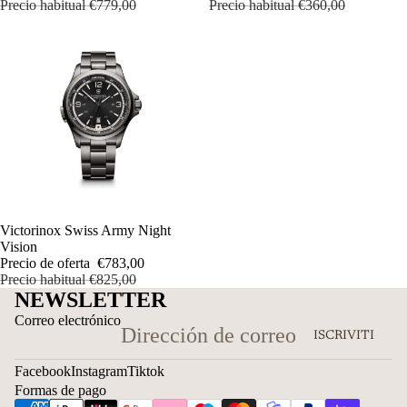
Precio habitual
€779,00
Precio habitual
€360,00
OFERTA
Victorinox Swiss Army Night
Vision
Precio de oferta
€783,00
Precio habitual
€825,00
NEWSLETTER
Correo electrónico
ISCRIVITI
Facebook
Instagram
Tiktok
Formas de pago