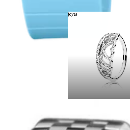
joyas
joyas