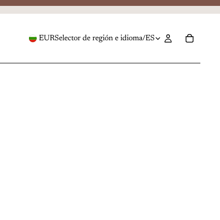
EUR
Selector de región e idioma
/
ES