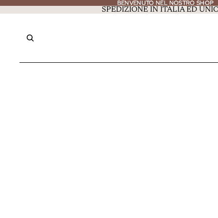
BENVENUTO NEL NOSTRO SHOP
BENVENUTO NEL NOSTRO SHOP
SPEDIZIONE IN ITALIA ED UN