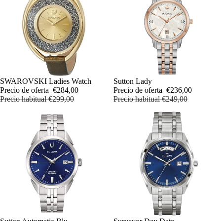
OFERTA
SWAROVSKI Ladies Watch
OFERTA
Sutton Lady
Precio de oferta
€284,00
Precio de oferta
€236,00
Precio habitual
€299,00
Precio habitual
€249,00