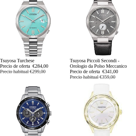
OFERTA
Tsuyosa Turchese
OFERTA
Tsuyosa Piccoli Secondi -
Precio de oferta
€284,00
Orologio da Polso Meccanico
Precio habitual
€299,00
Precio de oferta
€341,00
Precio habitual
€359,00