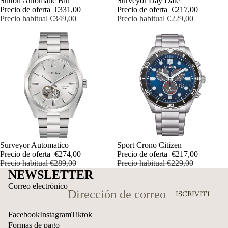
OFERTA
Sutton Automatic Blu
OFERTA
Surveyor Day Date
Precio de oferta
€331,00
Precio de oferta
€217,00
Precio habitual
€349,00
Precio habitual
€229,00
OFERTA
Surveyor Automatico
OFERTA
Sport Crono Citizen
Precio de oferta
€274,00
Precio de oferta
€217,00
Precio habitual
€289,00
Precio habitual
€229,00
NEWSLETTER
Correo electrónico
ISCRIVITI
Facebook
Instagram
Tiktok
Formas de pago