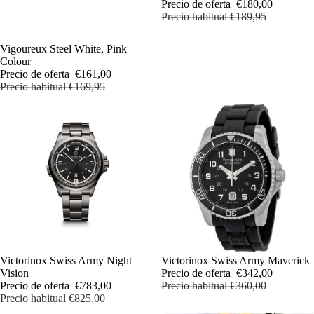
Precio de oferta
€180,00
Precio habitual
€189,95
OFERTA
Vigoureux Steel White, Pink
Colour
Precio de oferta
€161,00
Precio habitual
€169,95
OFERTA
Victorinox Swiss Army Night
OFERTA
Victorinox Swiss Army Maverick
Vision
Precio de oferta
€342,00
Precio de oferta
€783,00
Precio habitual
€360,00
Precio habitual
€825,00