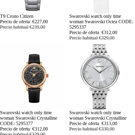
OFERTA
T9 Crono Citizen
OFERTA
Swarovski watch only time
Precio de oferta
€227,00
woman Swarovski Octea CODE:
Precio habitual
€239,00
5295337
Precio de oferta
€312,00
Precio habitual
€329,00
OFERTA
Swarovski watch only time
OFERTA
Swarovski watch only time
woman Swarovski Crystalline
woman Swarovski Crystalline
CODE: 5295377
Precio de oferta
€313,00
Precio de oferta
€312,00
Precio habitual
€330,00
Precio habitual
€329,00