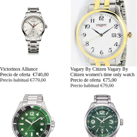
OFERTA
Victorinox Alliance
OFERTA
Vagary By Citizen Vagary By
Precio de oferta
€740,00
Citizen women's time only watch
Precio habitual
€779,00
Precio de oferta
€75,00
Precio habitual
€79,00