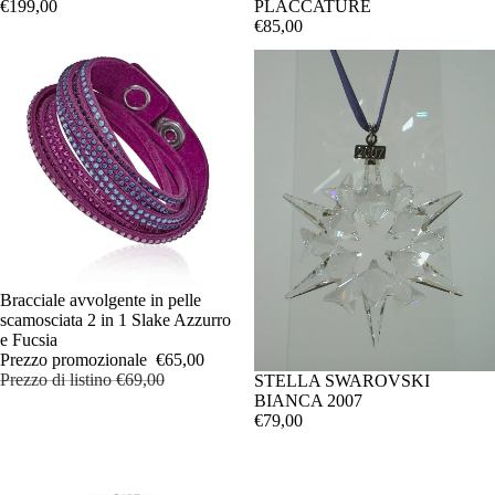
€199,00
PLACCATURE
€85,00
IN OFFERTA
Bracciale avvolgente in pelle
scamosciata 2 in 1 Slake Azzurro
e Fucsia
Prezzo promozionale
€65,00
Prezzo di listino
€69,00
STELLA SWAROVSKI
BIANCA 2007
€79,00