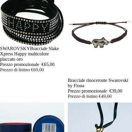
IN OFFERTA
SWAROVSKYBracciale Slake
Xpress Happy multicolore
placcato oro
Prezzo promozionale
€65,00
Prezzo di listino
€69,00
IN OFFERTA
Bracciale rinoceronte Swarovski
by Fiona
Prezzo promozionale
€39,00
Prezzo di listino
€49,00