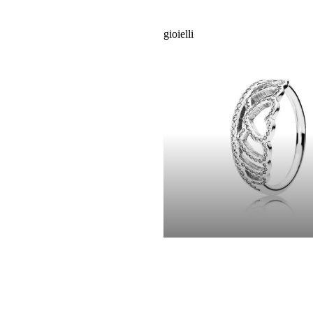
gioielli
gioielli