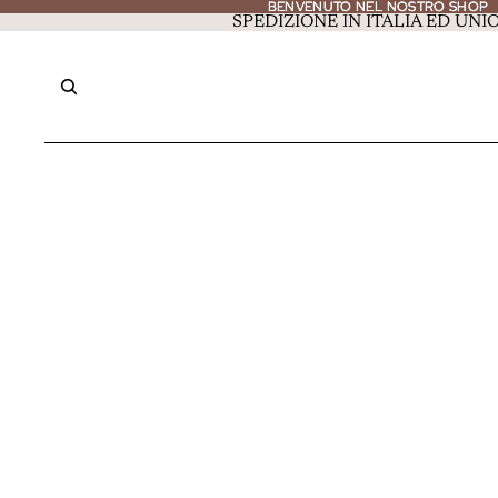
BENVENUTO NEL NOSTRO SHOP
BENVENUTO NEL NOSTRO SHOP
SPEDIZIONE IN ITALIA ED UN