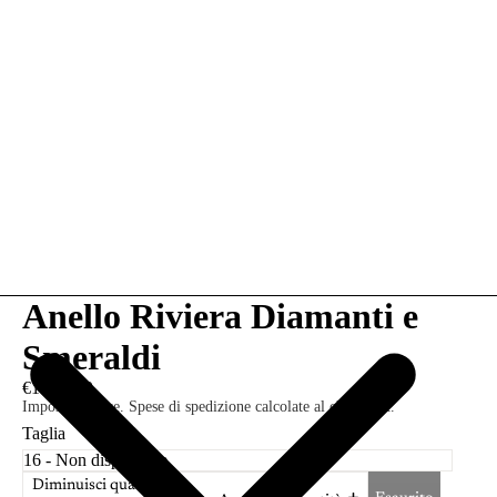
Anello Riviera Diamanti e
Smeraldi
€1.390,00
Imposte incluse. Spese di spedizione calcolate al check-out.
Taglia
Diminuisci quantità