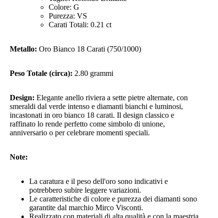
Colore: G
Purezza: VS
Carati Totali: 0.21 ct
Metallo:
Oro Bianco 18 Carati (750/1000)
Peso Totale (circa):
2.80 grammi
Design:
Elegante anello riviera a sette pietre alternate, con
smeraldi dal verde intenso e diamanti bianchi e luminosi,
incastonati in oro bianco 18 carati. Il design classico e
raffinato lo rende perfetto come simbolo di unione,
anniversario o per celebrare momenti speciali.
Note:
La caratura e il peso dell'oro sono indicativi e
potrebbero subire leggere variazioni.
Le caratteristiche di colore e purezza dei diamanti sono
garantite dal marchio Mirco Visconti.
Realizzato con materiali di alta qualità e con la maestria