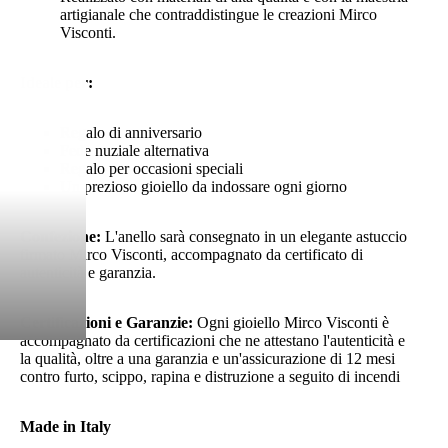
artigianale che contraddistingue le creazioni Mirco
Visconti.
Ideale per:
Regalo di anniversario
Fede nuziale alternativa
Regalo per occasioni speciali
Un prezioso gioiello da indossare ogni giorno
Confezione:
L'anello sarà consegnato in un elegante astuccio
firmato Mirco Visconti, accompagnato da certificato di
autenticità e garanzia.
Certificazioni e Garanzie:
Ogni gioiello Mirco Visconti è
accompagnato da certificazioni che ne attestano l'autenticità e
la qualità, oltre a una garanzia e un'assicurazione di 12 mesi
contro furto, scippo, rapina e distruzione a seguito di incendi
Made in Italy