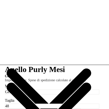
Anello Purly Mesi
€49,00
Imposte incluse. Spese di spedizione calcolate al check-out.
Mese
Taglia