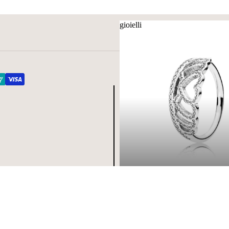
gioielli
gioielli
€49,00
Aggiungi a