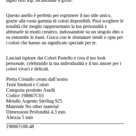
taglio buff top, incastonate a griffe.
Questo anello è perfetto per esprimere il tuo stile unico,
grazie alla vasta gamma di colori disponibili. Puoi scegliere le
tonalità che meglio rappresentano la tua personalità e
abbinarle in modo creativo, indossandole su un singolo dito o
su entrambe le mani. Gioca con le sfumature simili o opta per
i colori che hanno un significato speciale per te.
Lasciati ispirare dai Colori Pastello e crea il tuo look
personale, celebrando la tua individualità e il tuo amore per i
colori vivaci e delicati.
Pietra
Cristallo creato dall’uomo
Temi
Simboli e Colori
Categoria prodotto
Anelli
Codice
198867C03
Metallo
Argento Sterling 925
Materiale
No other material
Dimensioni
Profondità
4,3 mm
Altezza
5 mm
198867c08-48