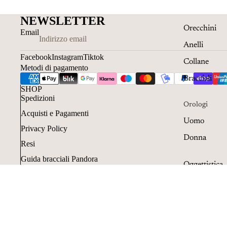
NEWSLETTER
Orecchini
Email
Anelli
Facebook
Instagram
Tiktok
Collane
Metodi di pagamento
Bracciali
SHOP
Spedizioni
Orologi
Acquisti e Pagamenti
Uomo
Privacy Policy
Donna
Resi
Guida bracciali Pandora
Oggettistica
Guida anelli Pandora
Penne
Acquisti con Klarna
Resi e cancellazioni