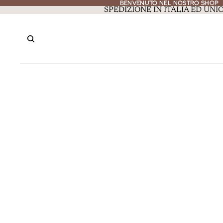
BENVENUTO NEL NOSTRO SHOP
BENVENUTO NEL NOSTRO SHOP
SPEDIZIONE IN ITALIA ED UN