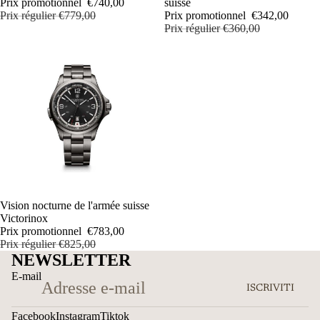
Prix promotionnel
€740,00
suisse
Prix régulier
€779,00
Prix promotionnel
€342,00
Prix régulier
€360,00
PROMOTION
Vision nocturne de l'armée suisse
Victorinox
Prix promotionnel
€783,00
Prix régulier
€825,00
NEWSLETTER
E-mail
ISCRIVITI
Facebook
Instagram
Tiktok