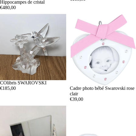
Hippocampes de cristal
€480,00
COlibris SWAROVSKI
€185,00
Cadre photo bébé Swarovski rose
clair
€39,00