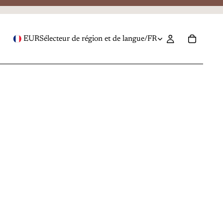
EUR
Sélecteur de région et de langue
/
FR