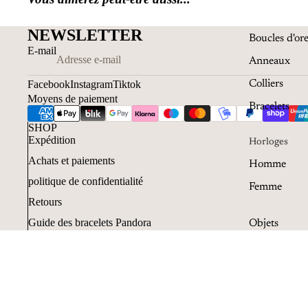
NEWSLETTER
Boucles d'ore
E-mail
Anneaux
Facebook
Instagram
Tiktok
Colliers
Moyens de paiement
Bracelets
SHOP
Expédition
Horloges
Achats et paiements
Homme
politique de confidentialité
Femme
Retours
Guide des bracelets Pandora
Objets
Guide des bagues Pandora
Plumes
Achetez avec Klarna
Resi e cancellazioni