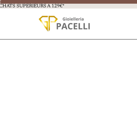
E
E
CHATS SUPÉRIEURS À 129€*