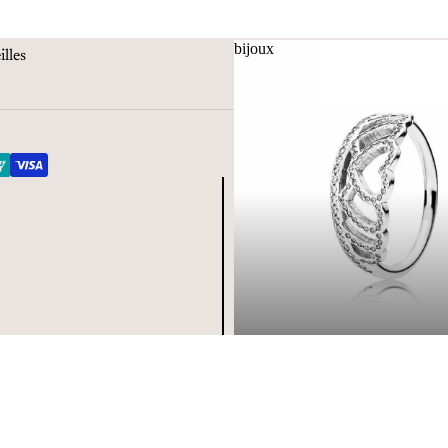
bijoux
illes
bijoux