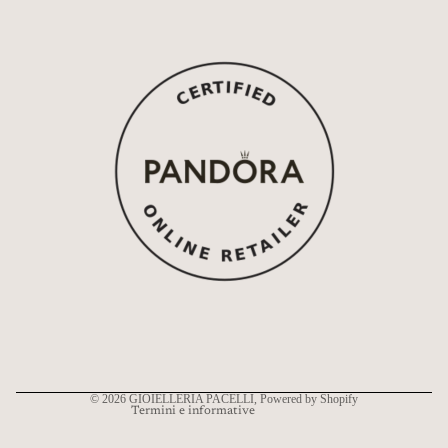
Informativa sui rimborsi
Informativa sulla privacy
Termini e condizioni del servizio
Informativa sulle spedizioni
Recapiti
© 2026
GIOIELLERIA PACELLI
, Powered by Shopify
Termini e informative