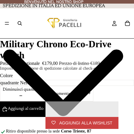
BENVENUTO NEL NOSTRO SHOP
BENVENUTO NEL NOSTRO SHOP
SPEDIZIONE IN ITALIA ED UNIONE EUROPEA
Military Chrono Eco-Drive
watch
Prezzo promozionale
€179,00
Prezzo di listino
€189,00
Imposte incluse. Spese di spedizione calcolate al check-out.
Colore
Diminuisci quantità
Aumenta quantità
Aggiungi al carrello
AGGIUNGI ALLA WISHLIST
Ritiro disponibile presso la sede
Corso Trieste, 87