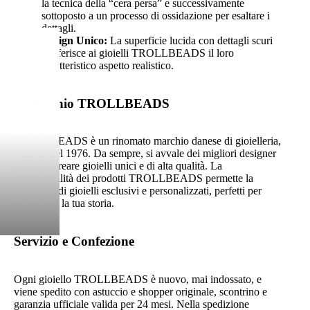
la tecnica della “cera persa” e successivamente
sottoposto a un processo di ossidazione per esaltare i
dettagli.
Design Unico:
La superficie lucida con dettagli scuri
conferisce ai gioielli TROLLBEADS il loro
caratteristico aspetto realistico.
Il Marchio TROLLBEADS
TROLLBEADS è un rinomato marchio danese di gioielleria,
fondato nel 1976. Da sempre, si avvale dei migliori designer
orafi per creare gioielli unici e di alta qualità. La
componibilità dei prodotti TROLLBEADS permette la
creazione di gioielli esclusivi e personalizzati, perfetti per
raccontare la tua storia.
Servizio e Confezione
Ogni gioiello TROLLBEADS è nuovo, mai indossato, e
viene spedito con astuccio e shopper originale, scontrino e
garanzia ufficiale valida per 24 mesi. Nella spedizione