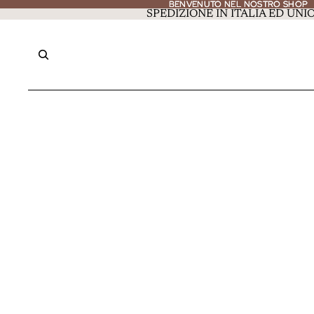
BENVENUTO NEL NOSTRO SHOP
BENVENUTO NEL NOSTRO SHOP
SPEDIZIONE IN ITALIA ED UN