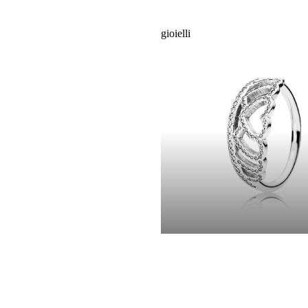
gioielli
gioielli