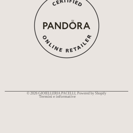
Informativa sui rimborsi
Informativa sulla privacy
Termini e condizioni del servizio
Informativa sulle spedizioni
Recapiti
© 2026
GIOIELLERIA PACELLI
, Powered by Shopify
Termini e informative