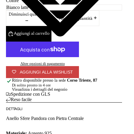
Colore
Diminuisci quantità
Aumenta quantità
Aggiungi al carrello
Altre opzioni di pagamento
AGGIUNGI ALLA WISHLIST
Ritiro disponibile presso la sede
Corso Trieste, 87
Di solito pronto in 4 ore
Visualizza i dettagli del negozio
Spedizione con GLS
Reso facile
DETTAGLI
Anello Sfere Pandora con Pietra Centrale
Materiale:
Argento 925