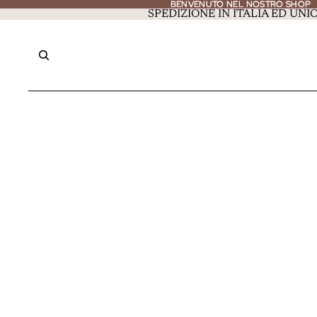
BENVENUTO NEL NOSTRO SHOP
BENVENUTO NEL NOSTRO SHOP
SPEDIZIONE IN ITALIA ED UN