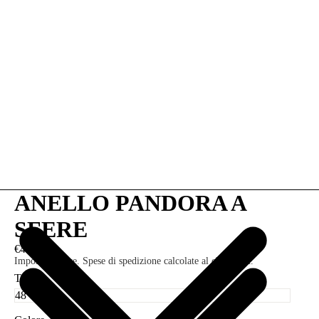
ANELLO PANDORA A
SFERE
€49,00
Imposte incluse. Spese di spedizione calcolate al check-out.
Taglia