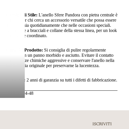
Consigli di Stile:
L'anello Sfere Pandora con pietra centrale è
perfetto per chi cerca un accessorio versatile che possa essere
indossato sia quotidianamente che nelle occasioni speciali.
Abbinabile a bracciali e collane della stessa linea, per un look
completo e coordinato.
Cura del Prodotto:
Si consiglia di pulire regolarmente
l'anello con un panno morbido e asciutto. Evitare il contatto
con sostanze chimiche aggressive e conservare l'anello nella
sua custodia originale per preservarne la lucentezza.
Garanzia:
2 anni di garanzia su tutti i difetti di fabbricazione.
198867C04-48
ISCRIVITI