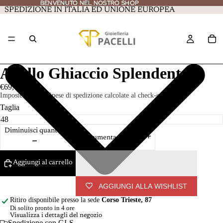
BENVENUTO NEL NOSTRO SHOP
BENVENUTO NEL NOSTRO SHOP
SPEDIZIONE IN ITALIA ED UNIONE EUROPEA
Anello Ghiaccio Splendente
€69,00
Imposte incluse. Spese di spedizione calcolate al check-out.
Taglia
Diminuisci quantità
Aumenta quantità
Aggiungi al carrello
AGGIUNGI ALLA WISHLIST
Ritiro disponibile presso la sede
Corso Trieste, 87
Di solito pronto in 4 ore
Visualizza i dettagli del negozio
Spedizione con GLS