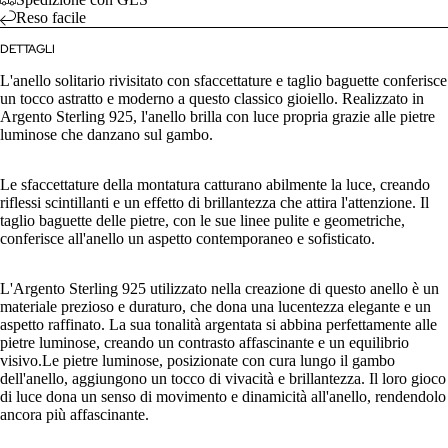
Reso facile
DETTAGLI
L'anello solitario rivisitato con sfaccettature e taglio baguette conferisce
un tocco astratto e moderno a questo classico gioiello. Realizzato in
Argento Sterling 925, l'anello brilla con luce propria grazie alle pietre
luminose che danzano sul gambo.
Le sfaccettature della montatura catturano abilmente la luce, creando
riflessi scintillanti e un effetto di brillantezza che attira l'attenzione. Il
taglio baguette delle pietre, con le sue linee pulite e geometriche,
conferisce all'anello un aspetto contemporaneo e sofisticato.
L'Argento Sterling 925 utilizzato nella creazione di questo anello è un
materiale prezioso e duraturo, che dona una lucentezza elegante e un
aspetto raffinato. La sua tonalità argentata si abbina perfettamente alle
pietre luminose, creando un contrasto affascinante e un equilibrio
visivo.
Le pietre luminose, posizionate con cura lungo il gambo
dell'anello, aggiungono un tocco di vivacità e brillantezza. Il loro gioco
di luce dona un senso di movimento e dinamicità all'anello, rendendolo
ancora più affascinante.