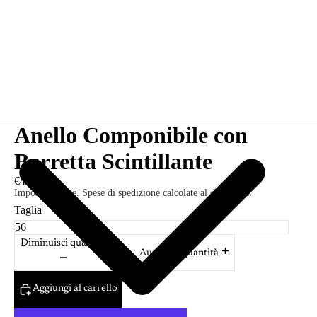
Anello Componibile con
Barretta Scintillante
€49,00
Imposte incluse. Spese di spedizione calcolate al check-out.
Taglia
Diminuisci quantità
Aumenta quantità
Aggiungi al carrello