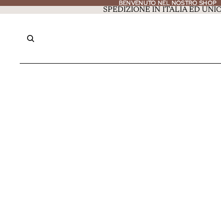
BENVENUTO NEL NOSTRO SHOP
BENVENUTO NEL NOSTRO SHOP
SPEDIZIONE IN ITALIA ED UN