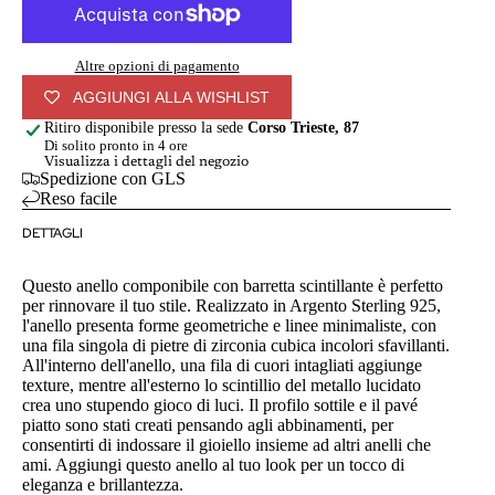
Altre opzioni di pagamento
AGGIUNGI ALLA WISHLIST
Ritiro disponibile presso la sede
Corso Trieste, 87
Di solito pronto in 4 ore
Visualizza i dettagli del negozio
Spedizione con GLS
Reso facile
DETTAGLI
Questo anello componibile con barretta scintillante è perfetto
per rinnovare il tuo stile. Realizzato in Argento Sterling 925,
l'anello presenta forme geometriche e linee minimaliste, con
una fila singola di pietre di zirconia cubica incolori sfavillanti.
All'interno dell'anello, una fila di cuori intagliati aggiunge
texture, mentre all'esterno lo scintillio del metallo lucidato
crea uno stupendo gioco di luci. Il profilo sottile e il pavé
piatto sono stati creati pensando agli abbinamenti, per
consentirti di indossare il gioiello insieme ad altri anelli che
ami. Aggiungi questo anello al tuo look per un tocco di
eleganza e brillantezza.