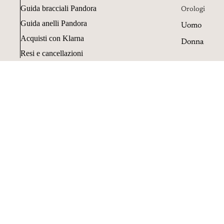
Guida bracciali Pandora
Orologi
Guida anelli Pandora
Uomo
Acquisti con Klarna
Donna
Resi e cancellazioni
Oggettistica
Penne