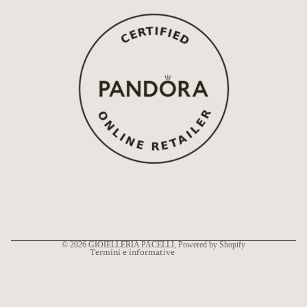
Informativa sui rimborsi
Informativa sulla privacy
Termini e condizioni del servizio
Informativa sulle spedizioni
Recapiti
© 2026
GIOIELLERIA PACELLI
, Powered by Shopify
Termini e informative