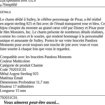
Expédition avec GLS
Simplifié
DÉTAILS
Le charm dédié à Sulley, le célèbre personnage de Pixar, a été réalisé
en argent sterling 925 et fini avec de l'émail transparent rose et bleu. Ce
bijou s'inspire du monstre au grand cœur créé par Disney et Pixar pour
le film Monsters, Inc. Le charm présente de nombreux détails réalistes,
comme les cornes et le sourire, qui rendent hommage à la personnalité
unique et amusante de Sulley. Portez-le sur votre bracelet Pandora
Moments pour avoir toujours une touche de joie avec vous et vous
faire sourire à chaque fois que vous le regardez.
Compatible avec
les bracelets Pandora Moments
Couleur
Multicolore
Catégorie de produit
Charme
Code
792031C01
Métal
Argent Sterling 925
Matériau
Émail
Dimensions
Profondeur
11,7 mm
Hauteur
17 millimètres
Longueur
15 mm
792031C01
Vous aimerez peut-être aussi...