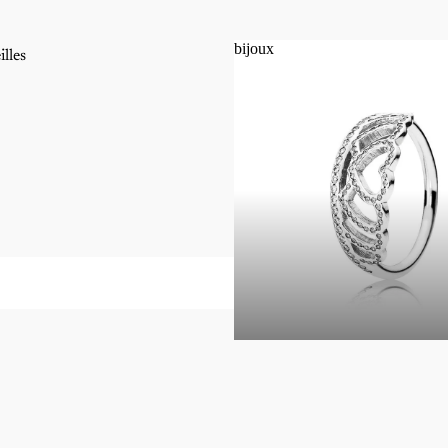
bijoux
illes
bijoux