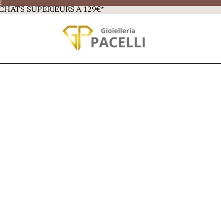
E
E
CHATS SUPÉRIEURS À 129€*