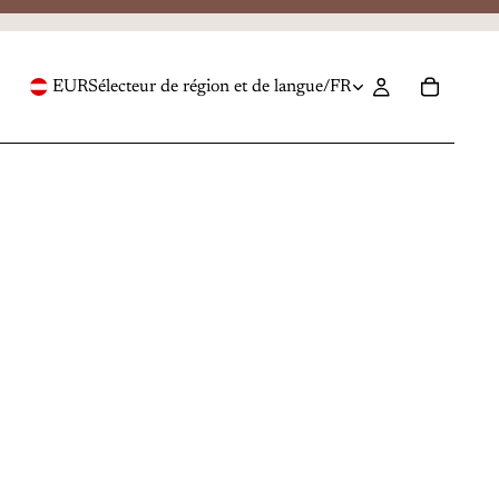
EUR
Sélecteur de région et de langue
/
FR