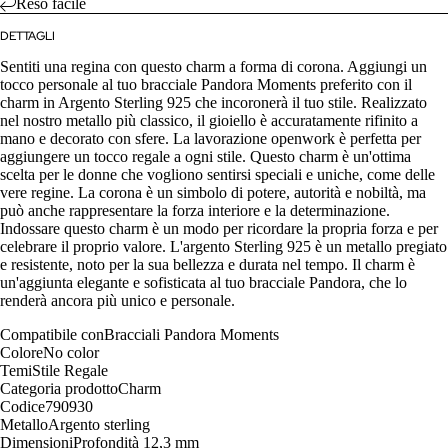
Reso facile
DETTAGLI
Sentiti una regina con questo charm a forma di corona. Aggiungi un
tocco personale al tuo bracciale Pandora Moments preferito con il
charm in Argento Sterling 925 che incoronerà il tuo stile. Realizzato
nel nostro metallo più classico, il gioiello è accuratamente rifinito a
mano e decorato con sfere. La lavorazione openwork è perfetta per
aggiungere un tocco regale a ogni stile. Questo charm è un'ottima
scelta per le donne che vogliono sentirsi speciali e uniche, come delle
vere regine. La corona è un simbolo di potere, autorità e nobiltà, ma
può anche rappresentare la forza interiore e la determinazione.
Indossare questo charm è un modo per ricordare la propria forza e per
celebrare il proprio valore. L'argento Sterling 925 è un metallo pregiato
e resistente, noto per la sua bellezza e durata nel tempo. Il charm è
un'aggiunta elegante e sofisticata al tuo bracciale Pandora, che lo
renderà ancora più unico e personale.
Compatibile con
Bracciali Pandora Moments
Colore
No color
Temi
Stile Regale
Categoria prodotto
Charm
Codice
790930
Metallo
Argento sterling
Dimensioni
Profondità
12,3 mm