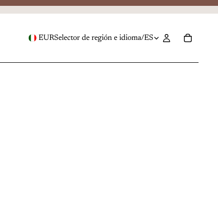
EUR
Selector de región e idioma
/
ES