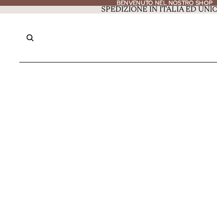
BENVENUTO NEL NOSTRO SHOP
BENVENUTO NEL NOSTRO SHOP
SPEDIZIONE IN ITALIA ED UN