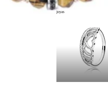
joyas
joyas