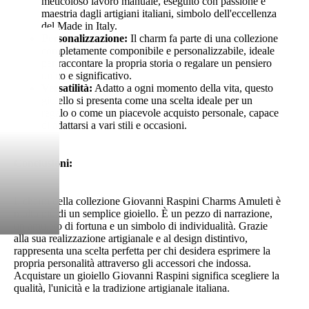
meticoloso lavoro manuale, eseguito con passione e
maestria dagli artigiani italiani, simbolo dell'eccellenza
del Made in Italy.
Personalizzazione:
Il charm fa parte di una collezione
completamente componibile e personalizzabile, ideale
per raccontare la propria storia o regalare un pensiero
unico e significativo.
Versatilità:
Adatto a ogni momento della vita, questo
gioiello si presenta come una scelta ideale per un
regalo o come un piacevole acquisto personale, capace
di adattarsi a vari stili e occasioni.
Conclusioni:
Il charm della collezione Giovanni Raspini Charms Amuleti è
molto più di un semplice gioiello. È un pezzo di narrazione,
un amuleto di fortuna e un simbolo di individualità. Grazie
alla sua realizzazione artigianale e al design distintivo,
rappresenta una scelta perfetta per chi desidera esprimere la
propria personalità attraverso gli accessori che indossa.
Acquistare un gioiello Giovanni Raspini significa scegliere la
qualità, l'unicità e la tradizione artigianale italiana.