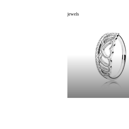
jewels
jewels