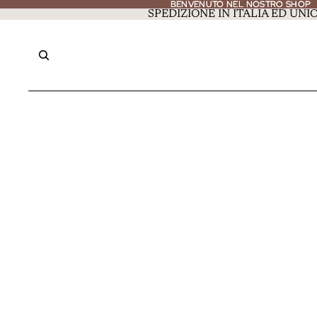
BENVENUTO NEL NOSTRO SHOP
BENVENUTO NEL NOSTRO SHOP
SPEDIZIONE IN ITALIA ED UN