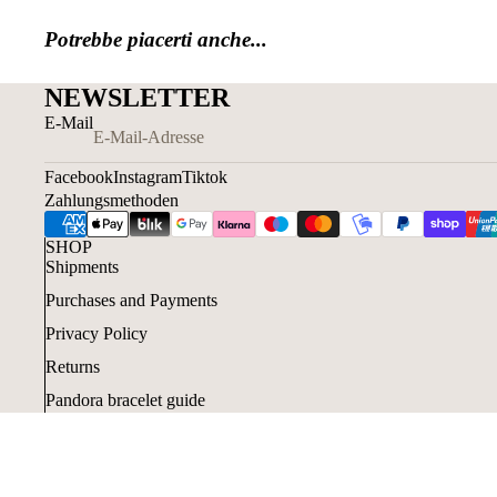
Potrebbe piacerti anche...
NEWSLETTER
E-Mail
Facebook
Instagram
Tiktok
Zahlungsmethoden
SHOP
Shipments
Purchases and Payments
Privacy Policy
Returns
Pandora bracelet guide
Pandora Ring Guide
Acquisti con Klarna