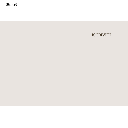
06569
ISCRIVITI
orb legen