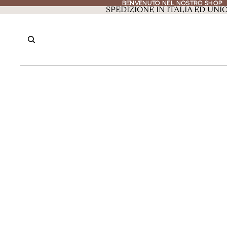
BENVENUTO NEL NOSTRO SHOP
BENVENUTO NEL NOSTRO SHOP
SPEDIZIONE IN ITALIA ED UN