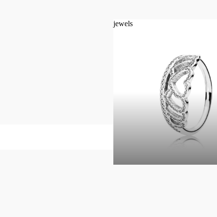
jewels
jewels