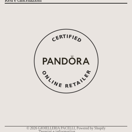
Resi e cancellazioni
Informativa sui rimborsi
Informativa sulla privacy
Termini e condizioni del servizio
Informativa sulle spedizioni
Recapiti
© 2026
GIOIELLERIA PACELLI
, Powered by Shopify
Termini e informative