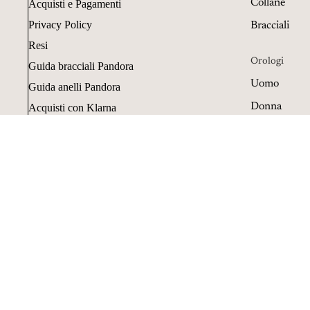
Collane
Acquisti e Pagamenti
Privacy Policy
Bracciali
Resi
Orologi
Guida bracciali Pandora
Uomo
Guida anelli Pandora
Donna
Acquisti con Klarna
Resi e cancellazioni
Oggettistica
Penne