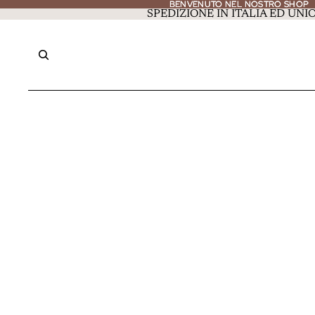
BENVENUTO NEL NOSTRO SHOP
BENVENUTO NEL NOSTRO SHOP
SPEDIZIONE IN ITALIA ED UN