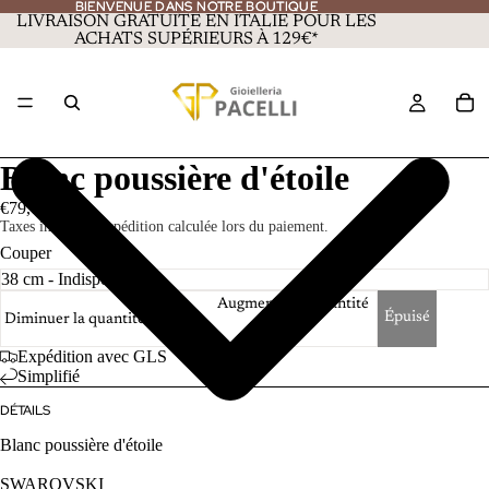
BIENVENUE DANS NOTRE BOUTIQUE
BIENVENUE DANS NOTRE BOUTIQUE
LIVRAISON GRATUITE EN ITALIE POUR LES
ACHATS SUPÉRIEURS À 129€*
Blanc poussière d'étoile
€79,00
Taxes incluses. Expédition calculée lors du paiement.
Couper
Augmenter la quantité
Épuisé
Diminuer la quantité
Expédition avec GLS
Simplifié
DÉTAILS
Blanc poussière d'étoile
SWAROVSKI