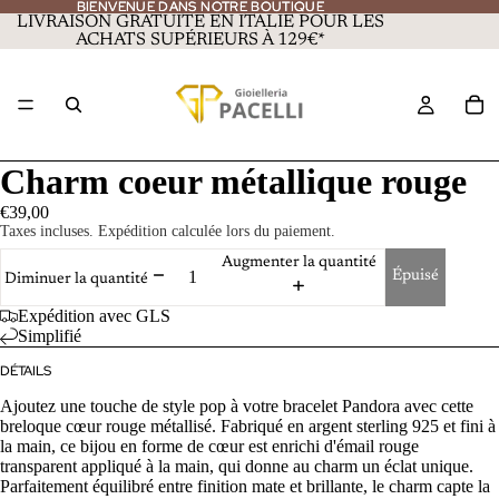
BIENVENUE DANS NOTRE BOUTIQUE
BIENVENUE DANS NOTRE BOUTIQUE
LIVRAISON GRATUITE EN ITALIE POUR LES
ACHATS SUPÉRIEURS À 129€*
Charm coeur métallique rouge
€39,00
Taxes incluses. Expédition calculée lors du paiement.
Augmenter la quantité
Épuisé
Diminuer la quantité
Expédition avec GLS
Simplifié
DÉTAILS
Ajoutez une touche de style pop à votre bracelet Pandora avec cette
breloque cœur rouge métallisé. Fabriqué en argent sterling 925 et fini à
la main, ce bijou en forme de cœur est enrichi d'émail rouge
transparent appliqué à la main, qui donne au charm un éclat unique.
Parfaitement équilibré entre finition mate et brillante, le charm capte la