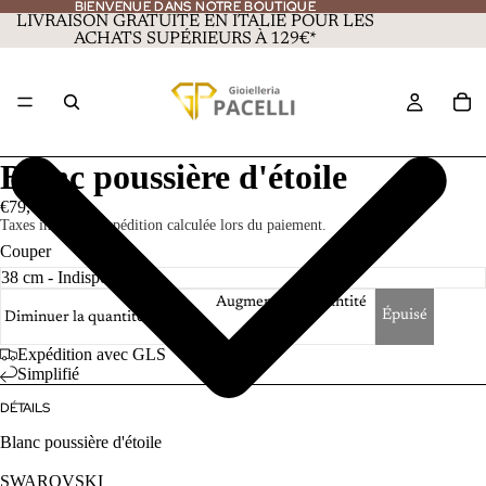
BIENVENUE DANS NOTRE BOUTIQUE
BIENVENUE DANS NOTRE BOUTIQUE
LIVRAISON GRATUITE EN ITALIE POUR LES
ACHATS SUPÉRIEURS À 129€*
Blanc poussière d'étoile
€79,00
Taxes incluses. Expédition calculée lors du paiement.
Couper
Augmenter la quantité
Épuisé
Diminuer la quantité
Expédition avec GLS
Simplifié
DÉTAILS
Blanc poussière d'étoile
SWAROVSKI