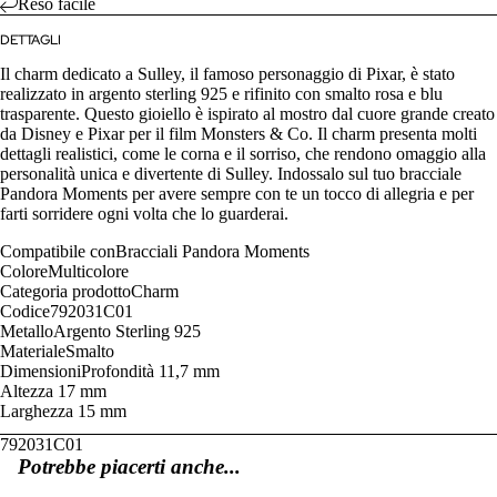
Reso facile
DETTAGLI
Il charm dedicato a Sulley, il famoso personaggio di Pixar, è stato
realizzato in argento sterling 925 e rifinito con smalto rosa e blu
trasparente. Questo gioiello è ispirato al mostro dal cuore grande creato
da Disney e Pixar per il film Monsters & Co. Il charm presenta molti
dettagli realistici, come le corna e il sorriso, che rendono omaggio alla
personalità unica e divertente di Sulley. Indossalo sul tuo bracciale
Pandora Moments per avere sempre con te un tocco di allegria e per
farti sorridere ogni volta che lo guarderai.
Compatibile con
Bracciali Pandora Moments
Colore
Multicolore
Categoria prodotto
Charm
Codice
792031C01
Metallo
Argento Sterling 925
Materiale
Smalto
Dimensioni
Profondità
11,7 mm
Altezza
17 mm
Larghezza
15 mm
792031C01
Potrebbe piacerti anche...