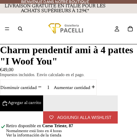
BIENVENUE DANS NOTRE BOUTIQUE
BIENVENUE DANS NOTRE BOUTIQUE
LIVRAISON GRATUITE EN ITALIE POUR LES
ACHATS SUPÉRIEURS À 129€*
Charm pendentif ami à 4 pattes
"I Woof You"
€49,00
Impuestos incluidos. Envío calculado en el pago.
Disminuir cantidad
Aumentar cantidad
Agregar al carrito
AGGIUNGI ALLA WISHLIST
Retiro disponible en
Corso Trieste, 87
Normalmente está listo en 4 horas
Ver la información de la tienda