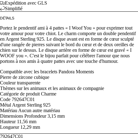
Expédition avec GLS
Simplifié
DÉTAILS
Portez le pendentif ami à 4 pattes « I Woof You » pour exprimer tout
votre amour pour votre chiot. Le charm comporte un double pendentif
en Argent Sterling 925. Le disque avant est en forme de cœur sculpté
d'une rangée de pierres suivant le bord du cœur et de deux oreilles de
chien sur le dessus. Le disque arrière en forme de cœur est gravé « I
WOOF you ». C'est le bijou parfait pour célébrer l'amour que nous
portons à nos amis à quatre pattes avec une touche d'humour.
Compatible avec
les bracelets Pandora Moments
Pierre
de zircone cubique
Couleur
transparente
Thèmes
sur les animaux et les animaux de compagnie
Catégorie de produit
Charme
Code
792647C01
Métal
Argent Sterling 925
Matériau
Aucun autre matériau
Dimensions
Profondeur
3,15 mm
Hauteur
11,56 mm
Longueur
12,29 mm
792647C01