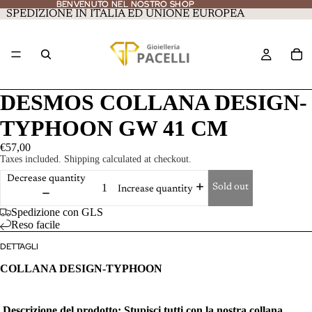
BENVENUTO NEL NOSTRO SHOP
BENVENUTO NEL NOSTRO SHOP
SPEDIZIONE IN ITALIA ED UNIONE EUROPEA
DESMOS COLLANA DESIGN-
TYPHOON GW 41 CM
€57,00
Taxes included. Shipping calculated at checkout.
Decrease quantity
Sold out
Increase quantity
Spedizione con GLS
Reso facile
DETTAGLI
COLLANA DESIGN-TYPHOON
Descrizione del prodotto: Stupisci tutti con la nostra collana