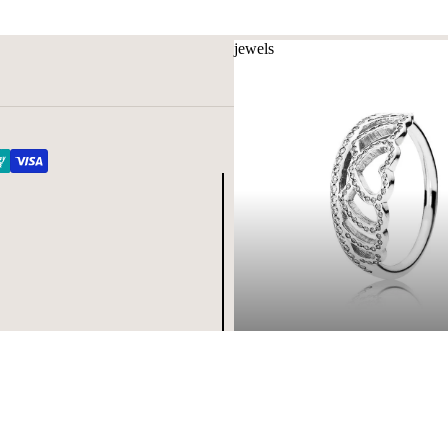
jewels
jewels
€119,00
A