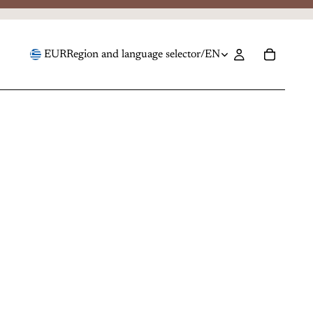
EUR
Region and language selector
/
EN