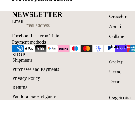
NEWSLETTER
Orecchini
Email
Anelli
Facebook
Instagram
Tiktok
Collane
Payment methods
Bracciali
SHOP
Shipments
Orologi
Purchases and Payments
Uomo
Privacy Policy
Donna
Returns
Pandora bracelet guide
Oggettistica
Pandora Ring Guide
Penne
Acquisti con Klarna
Resi e cancellazioni