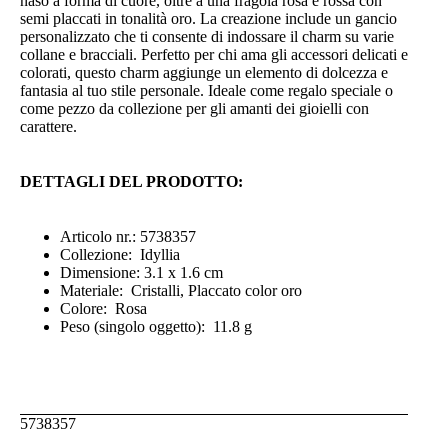
naso a forma di cuore, oltre a una fragola rosa e rossa con
semi placcati in tonalità oro. La creazione include un gancio
personalizzato che ti consente di indossare il charm su varie
collane e bracciali. Perfetto per chi ama gli accessori delicati e
colorati, questo charm aggiunge un elemento di dolcezza e
fantasia al tuo stile personale. Ideale come regalo speciale o
come pezzo da collezione per gli amanti dei gioielli con
carattere.
DETTAGLI DEL PRODOTTO:
Articolo nr.: 5738357
Collezione: Idyllia
Dimensione: 3.1 x 1.6 cm
Materiale: Cristalli, Placcato color oro
Colore: Rosa
Peso (singolo oggetto): 11.8 g
5738357