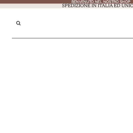
BENVENUTO NEL NOSTRO SHOP
BENVENUTO NEL NOSTRO SHOP
SPEDIZIONE IN ITALIA ED UN