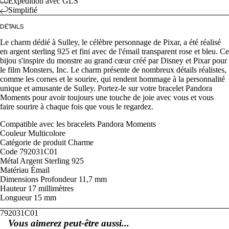
Expédition avec GLS
Simplifié
DÉTAILS
Le charm dédié à Sulley, le célèbre personnage de Pixar, a été réalisé
en argent sterling 925 et fini avec de l'émail transparent rose et bleu. Ce
bijou s'inspire du monstre au grand cœur créé par Disney et Pixar pour
le film Monsters, Inc. Le charm présente de nombreux détails réalistes,
comme les cornes et le sourire, qui rendent hommage à la personnalité
unique et amusante de Sulley. Portez-le sur votre bracelet Pandora
Moments pour avoir toujours une touche de joie avec vous et vous
faire sourire à chaque fois que vous le regardez.
Compatible avec
les bracelets Pandora Moments
Couleur
Multicolore
Catégorie de produit
Charme
Code
792031C01
Métal
Argent Sterling 925
Matériau
Émail
Dimensions
Profondeur
11,7 mm
Hauteur
17 millimètres
Longueur
15 mm
792031C01
Vous aimerez peut-être aussi...