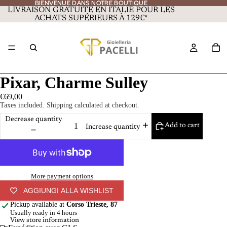
BIENVENUE DANS NOTRE BOUTIQUE
BIENVENUE DANS NOTRE BOUTIQUE
LIVRAISON GRATUITE EN ITALIE POUR LES
ACHATS SUPÉRIEURS À 129€*
Pixar, Charme Sulley
€69,00
Taxes included. Shipping calculated at checkout.
Decrease quantity
Add to cart
Increase quantity
More payment options
AGGIUNGI ALLA WISHLIST
Pickup available at
Corso Trieste, 87
Usually ready in 4 hours
View store information