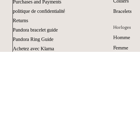
Colliers
Purchases and Payments
politique de confidentialité
Bracelets
Returns
Horloges
Pandora bracelet guide
Homme
Pandora Ring Guide
Femme
Achetez avec Klarna
Resi e cancellazioni
Objets
Plumes