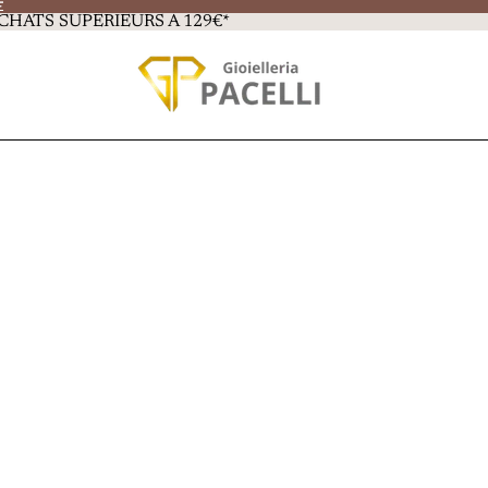
E
E
CHATS SUPÉRIEURS À 129€*