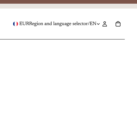
EUR
Region and language selector
/
EN