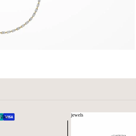
jewels
illes
jewels