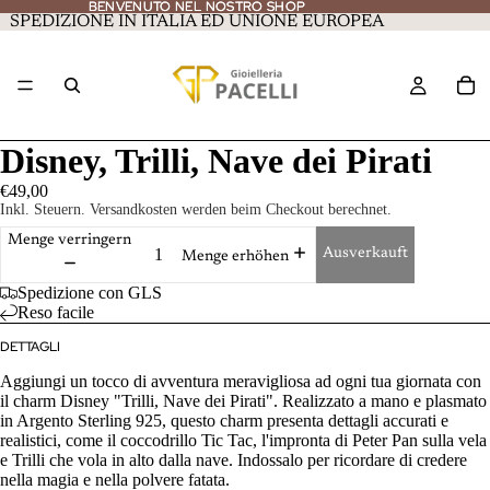
BENVENUTO NEL NOSTRO SHOP
BENVENUTO NEL NOSTRO SHOP
SPEDIZIONE IN ITALIA ED UNIONE EUROPEA
Disney, Trilli, Nave dei Pirati
€49,00
Inkl. Steuern. Versandkosten werden beim Checkout berechnet.
Menge verringern
Ausverkauft
Menge erhöhen
Spedizione con GLS
Reso facile
DETTAGLI
Aggiungi un tocco di avventura meravigliosa ad ogni tua giornata con
il charm Disney "Trilli, Nave dei Pirati". Realizzato a mano e plasmato
in Argento Sterling 925, questo charm presenta dettagli accurati e
realistici, come il coccodrillo Tic Tac, l'impronta di Peter Pan sulla vela
e Trilli che vola in alto dalla nave. Indossalo per ricordare di credere
nella magia e nella polvere fatata.