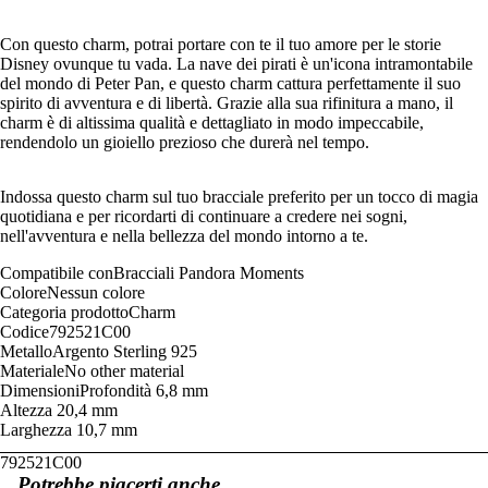
Con questo charm, potrai portare con te il tuo amore per le storie
Disney ovunque tu vada. La nave dei pirati è un'icona intramontabile
del mondo di Peter Pan, e questo charm cattura perfettamente il suo
spirito di avventura e di libertà. Grazie alla sua rifinitura a mano, il
charm è di altissima qualità e dettagliato in modo impeccabile,
rendendolo un gioiello prezioso che durerà nel tempo.
Indossa questo charm sul tuo bracciale preferito per un tocco di magia
quotidiana e per ricordarti di continuare a credere nei sogni,
nell'avventura e nella bellezza del mondo intorno a te.
Compatibile con
Bracciali Pandora Moments
Colore
Nessun colore
Categoria prodotto
Charm
Codice
792521C00
Metallo
Argento Sterling 925
Materiale
No other material
Dimensioni
Profondità
6,8 mm
Altezza
20,4 mm
Larghezza
10,7 mm
792521C00
Potrebbe piacerti anche...