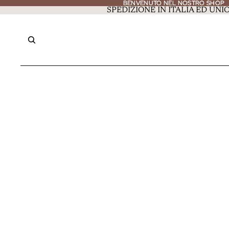
BENVENUTO NEL NOSTRO SHOP
BENVENUTO NEL NOSTRO SHOP
SPEDIZIONE IN ITALIA ED UN