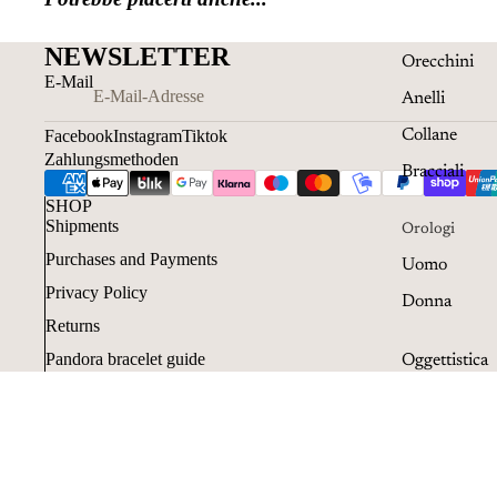
NEWSLETTER
Orecchini
E-Mail
Anelli
Facebook
Instagram
Tiktok
Collane
Zahlungsmethoden
Bracciali
SHOP
Shipments
Orologi
Purchases and Payments
Uomo
Privacy Policy
Donna
Returns
Pandora bracelet guide
Oggettistica
Pandora Ring Guide
Penne
Acquisti con Klarna
Resi e cancellazioni