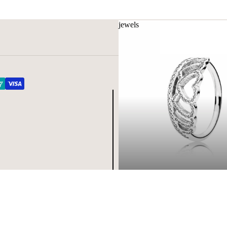
jewels
jewels