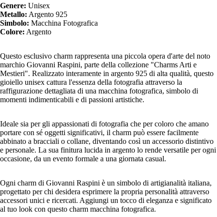
Genere:
Unisex
Metallo:
Argento 925
Simbolo:
Macchina Fotografica
Colore:
Argento
Questo esclusivo charm rappresenta una piccola opera d'arte del noto
marchio Giovanni Raspini, parte della collezione "Charms Arti e
Mestieri". Realizzato interamente in argento 925 di alta qualità, questo
gioiello unisex cattura l'essenza della fotografia attraverso la
raffigurazione dettagliata di una macchina fotografica, simbolo di
momenti indimenticabili e di passioni artistiche.
Ideale sia per gli appassionati di fotografia che per coloro che amano
portare con sé oggetti significativi, il charm può essere facilmente
abbinato a bracciali o collane, diventando così un accessorio distintivo
e personale. La sua finitura lucida in argento lo rende versatile per ogni
occasione, da un evento formale a una giornata casual.
Ogni charm di Giovanni Raspini è un simbolo di artigianalità italiana,
progettato per chi desidera esprimere la propria personalità attraverso
accessori unici e ricercati. Aggiungi un tocco di eleganza e significato
al tuo look con questo charm macchina fotografica.